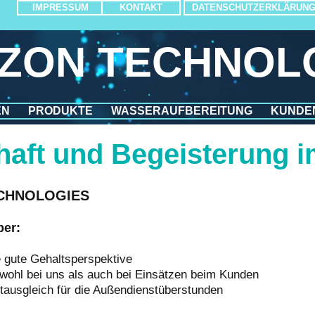
IMPRESSUM
KONTAKT
DATENSCHUTZERKLÄRUN
ZON TECHNOL
EN
PRODUKTE
WASSERAUFBEREITUNG
KUNDE
haft und Begeisterung 
TECHNOLOGIES
ber:
e gute Gehaltsperspektive
wohl bei uns als auch bei Einsätzen beim Kunden
ausgleich für die Außendienstüberstunden