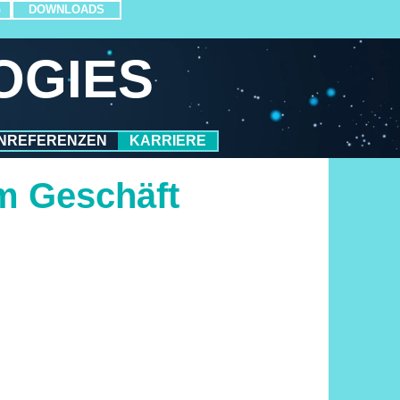
G
DOWNLOADS
OGIES
NREFERENZEN
KARRIERE
im Geschäft