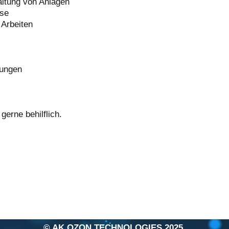
altung von Anlagen
sse
 Arbeiten
lungen
erne behilflich.
© AK OZON TECHNOLOGIES 2025